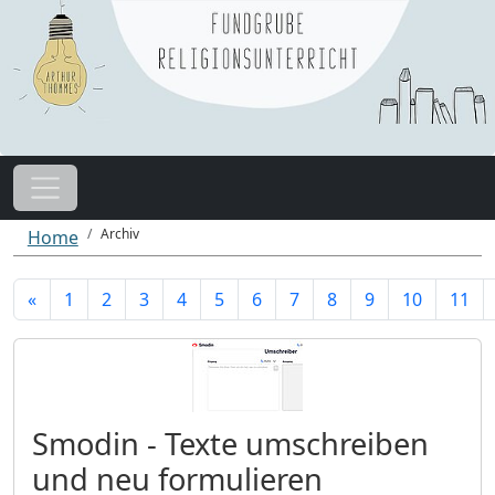
Archiv
Home
«
1
2
3
4
5
6
7
8
9
10
11
Smodin - Texte umschreiben
und neu formulieren