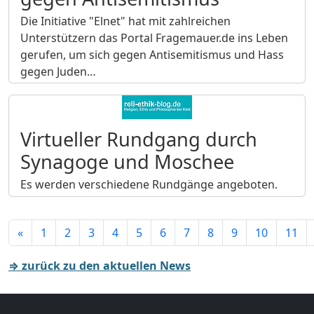
Die Initiative "Elnet" hat mit zahlreichen
Unterstützern das Portal Fragemauer.de ins Leben
gerufen, um sich gegen Antisemitismus und Hass
gegen Juden…
Virtueller Rundgang durch
Synagoge und Moschee
Es werden verschiedene Rundgänge angeboten.
«
1
2
3
4
5
6
7
8
9
10
11
⇒ zurück zu den aktuellen News