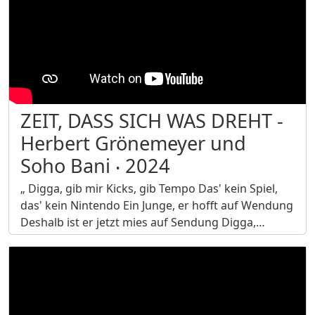
ZEIT, DASS SICH WAS DREHT -
Herbert Grönemeyer und
Soho Bani ‧ 2024
„ Digga, gib mir Kicks, gib Tempo Das' kein Spiel,
das' kein Nintendo Ein Junge, er hofft auf Wendung
Deshalb ist er jetzt mies auf Sendung Digga,…