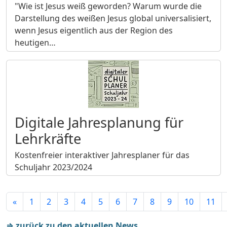
"Wie ist Jesus weiß geworden? Warum wurde die
Darstellung des weißen Jesus global universalisiert,
wenn Jesus eigentlich aus der Region des
heutigen…
Digitale Jahresplanung für
Lehrkräfte
Kostenfreier interaktiver Jahresplaner für das
Schuljahr 2023/2024
«
1
2
3
4
5
6
7
8
9
10
11
⇒ zurück zu den aktuellen News