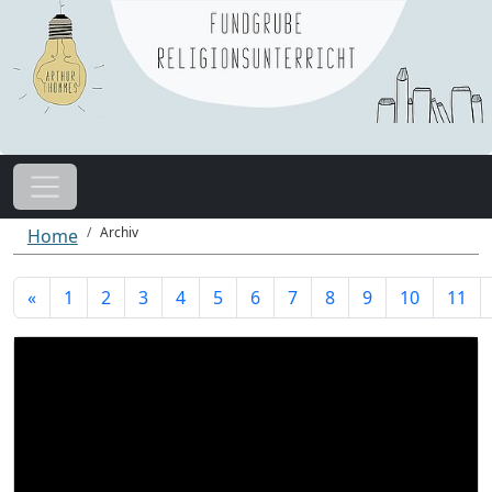
Archiv
Home
«
1
2
3
4
5
6
7
8
9
10
11