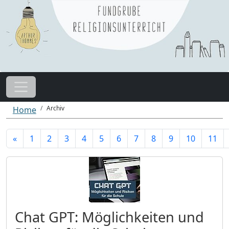
Archiv
Home
«
1
2
3
4
5
6
7
8
9
10
11
Chat GPT: Möglichkeiten und