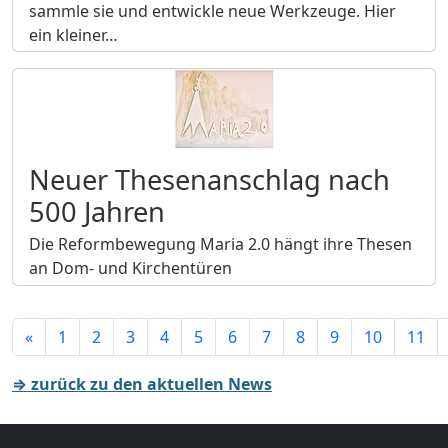
sammle sie und entwickle neue Werkzeuge. Hier
ein kleiner…
Neuer Thesenanschlag nach
500 Jahren
Die Reformbewegung Maria 2.0 hängt ihre Thesen
an Dom- und Kirchentüren
«
1
2
3
4
5
6
7
8
9
10
11
⇒ zurück zu den aktuellen News