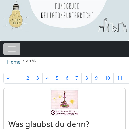
Archiv
Home
«
1
2
3
4
5
6
7
8
9
10
11
Was glaubst du denn?