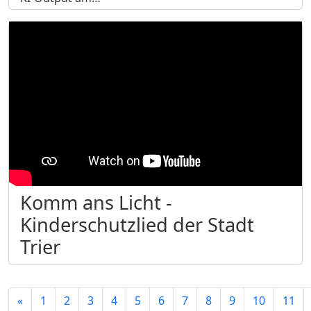
Komm ans Licht -
Kinderschutzlied der Stadt
Trier
«
1
2
3
4
5
6
7
8
9
10
11