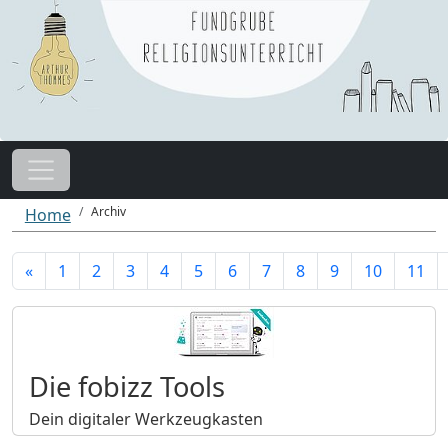
Archiv
Home
«
1
2
3
4
5
6
7
8
9
10
11
Die fobizz Tools
Dein digitaler Werkzeugkasten