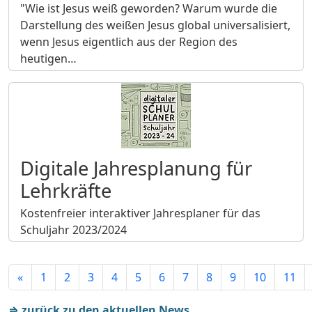
"Wie ist Jesus weiß geworden? Warum wurde die
Darstellung des weißen Jesus global universalisiert,
wenn Jesus eigentlich aus der Region des
heutigen…
Digitale Jahresplanung für
Lehrkräfte
Kostenfreier interaktiver Jahresplaner für das
Schuljahr 2023/2024
«
1
2
3
4
5
6
7
8
9
10
11
⇒ zurück zu den aktuellen News