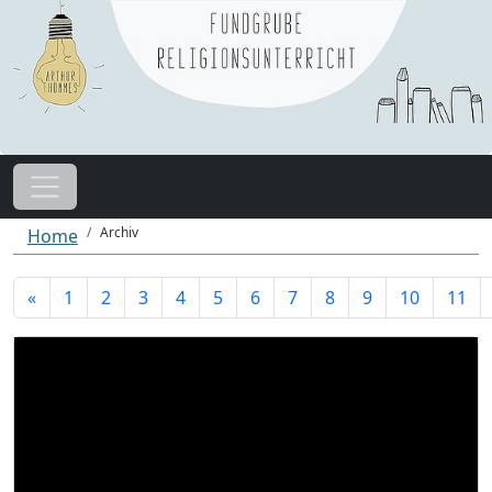
Archiv
Home
«
1
2
3
4
5
6
7
8
9
10
11