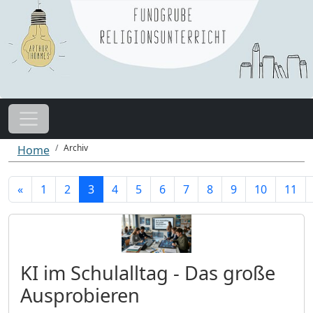
Archiv
Home
«
1
2
3
4
5
6
7
8
9
10
11
KI im Schulalltag - Das große
Ausprobieren