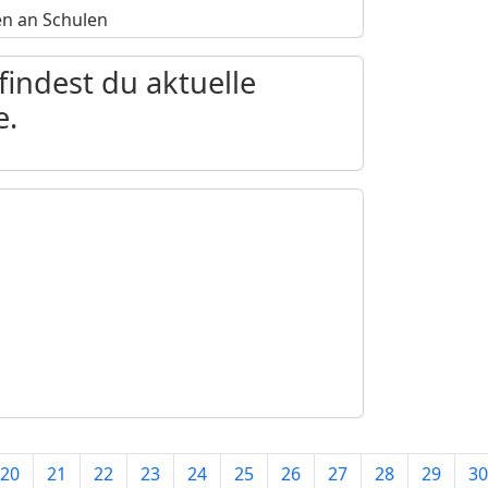
en an Schulen
indest du aktuelle
e.
20
21
22
23
24
25
26
27
28
29
30