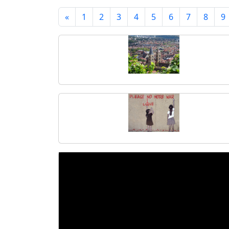
«
1
2
3
4
5
6
7
8
9