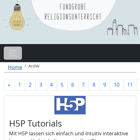
Archiv
Home
«
1
2
3
4
5
6
7
8
9
10
11
H5P Tutorials
Mit H5P lassen sich einfach und intuitiv interaktive