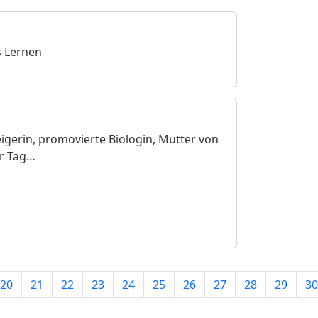
s Lernen
eigerin, promovierte Biologin, Mutter von
er Tag…
20
21
22
23
24
25
26
27
28
29
30