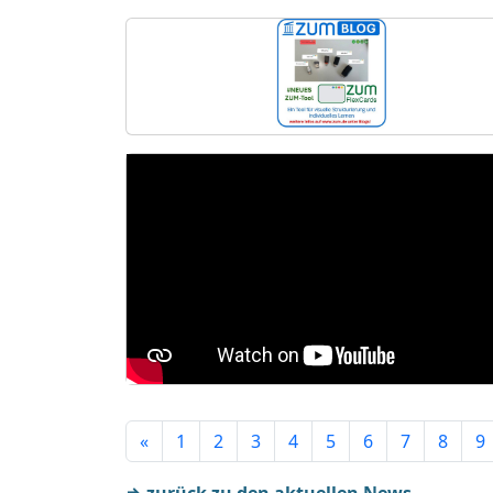
«
1
2
3
4
5
6
7
8
9
⇒ zurück zu den aktuellen News