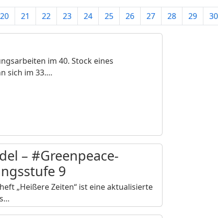
20
21
22
23
24
25
26
27
28
29
30
ungsarbeiten im 40. Stock eines
n sich im 33.…
del – #Greenpeace-
angsstufe 9
t „Heißere Zeiten“ ist eine aktualisierte
ls…