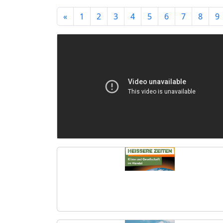
«
1
2
3
4
5
6
7
8
9