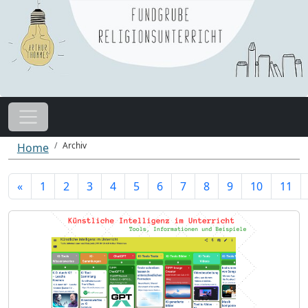
Archiv
Home
«
1
2
3
4
5
6
7
8
9
10
11