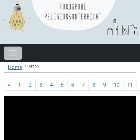
Archiv
Home
«
1
2
3
4
5
6
7
8
9
10
11