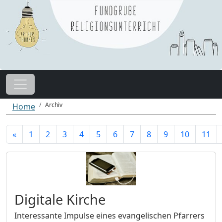
Archiv
Home
«
1
2
3
4
5
6
7
8
9
10
11
Digitale Kirche
Interessante Impulse eines evangelischen Pfarrers