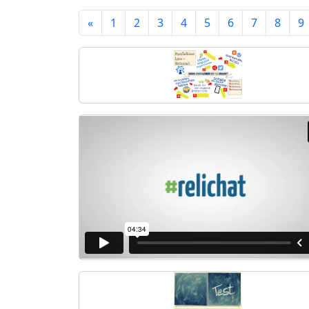
«
1
2
3
4
5
6
7
8
9